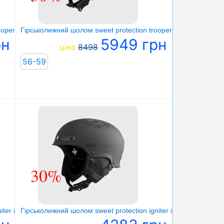
per ii sl mips team edition helmet
Гірськолижний шолом sweet protection trooper ii helmet
рн
5949 грн
ціна
8498
56-59
30%
ter ii helmet
Гірськолижний шолом sweet protection igniter ii helmet