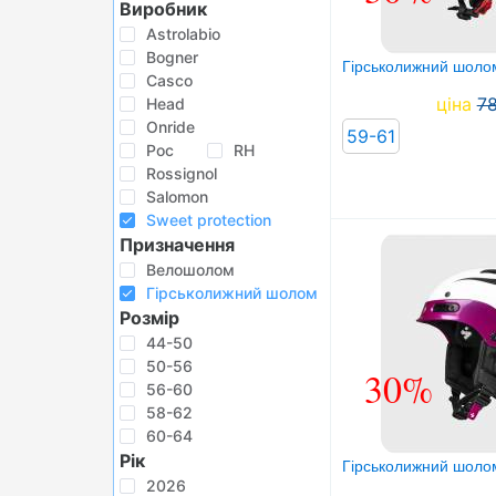
Виробник
БІГ, ФІТНЕС, М'ЯЧІ
Astrolabio
ВЕЛОСИПЕДИ
Bogner
Гірськолижний шолом 
Casco
САМОКАТИ
ціна
7
Head
Onride
ТЕНІС, БАДМІНТОН
59-61
Poc
RH
ВОДНІ ВИДИ СПОРТУ
Rossignol
Salomon
ТУРИЗМ
Sweet protection
Призначення
Велошолом
Гірськолижний шолом
Розмір
44-50
50-56
30%
56-60
58-62
60-64
Рік
Гірськолижний шолом s
2026