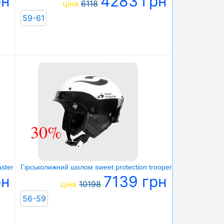
рн
4283 грн
ціна
6118
59-61
30%
er ii helmet jr
Гірськолижний шолом sweet protection trooper ii sl mips helme
рн
7139 грн
ціна
10198
56-59