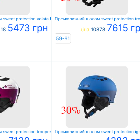
sweet protection volata helmet
Гірськолижний шолом sweet protection troo
5473 грн
7615 г
818
ціна
10878
59-61
30%
weet protection trooper ii sl mips helmet w
Гірськолижний шолом sweet protection igni