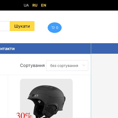
UA
RU
EN
0
нтакти
Сортування
30%