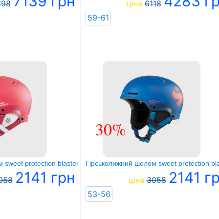
7139 грн
4283 г
198
ціна
6118
59-61
30%
weet protection blaster ii helmet jr
Гірськолижний шолом sweet protection blast
2141 грн
2141 г
058
ціна
3058
53-56